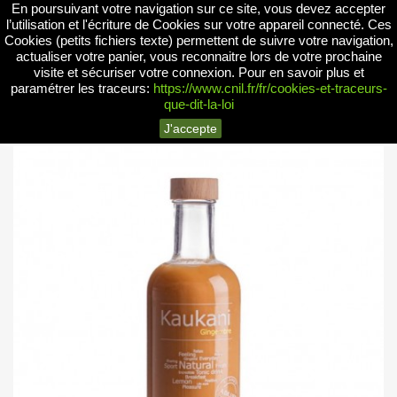
En poursuivant votre navigation sur ce site, vous devez accepter


l’utilisation et l'écriture de Cookies sur votre appareil connecté. Ces
Cookies (petits fichiers texte) permettent de suivre votre navigation,
actualiser votre panier, vous reconnaitre lors de votre prochaine
visite et sécuriser votre connexion.
Pour en savoir plus et
search
paramétrer les traceurs:
https://www.cnil.fr/fr/cookies-et-traceurs-
que-dit-la-loi
J'accepte